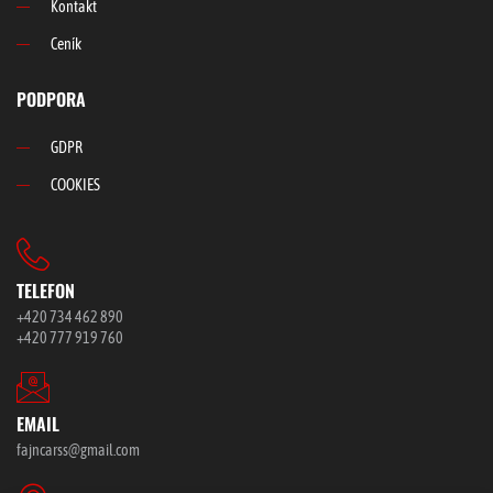
Kontakt
Ceník
PODPORA
GDPR
COOKIES
TELEFON
+420 734 462 890
+420 777 919 760
EMAIL
fajncarss@gmail.com