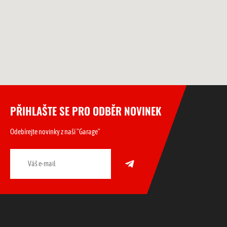
PŘIHLAŠTE SE PRO ODBĚR NOVINEK
Odebírejte novinky z naší "Garage"