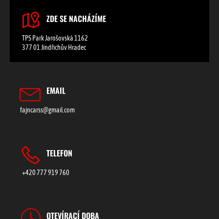
ZDE SE NACHÁZÍME
TPS Park Jarošovská 1162
377 01 Jindřichův Hradec
EMAIL
fajncarss@gmail.com
TELEFON
+420 777 919 760
OTEVÍRACÍ DOBA